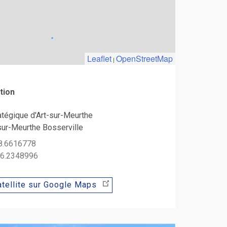
Leaflet
OpenStreetMap
|
tion
tégique d'Art-sur-Meurthe
sur-Meurthe Bosserville
48.6616778
: 6.2348996
tellite sur Google Maps