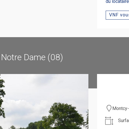
du locatair
VNF vous
y Notre Dame (08)
Montcy-
Surfa