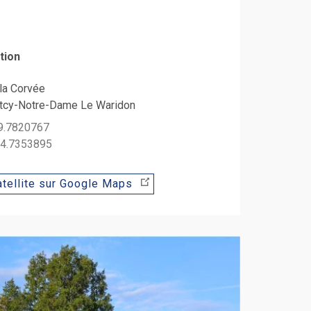
tion
la Corvée
cy-Notre-Dame Le Waridon
49.7820767
: 4.7353895
tellite sur Google Maps