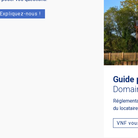
Expliquez-nous !
Guide 
Domai
Réglementati
du locatair
VNF vous