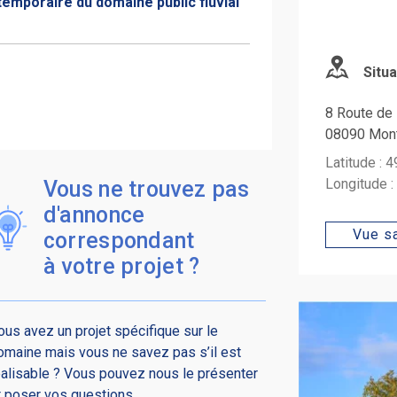
temporaire du domaine public fluvial
Situa
8 Route de 
08090 Mont
Latitude : 
Longitude 
Vous ne trouvez pas
d'annonce
Vue sa
correspondant
à votre projet ?
ous avez un projet spécifique sur le
omaine mais vous ne savez pas s’il est
éalisable ? Vous pouvez nous le présenter
t poser vos questions.