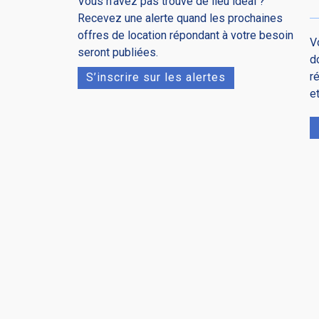
Vous n’avez pas trouvé de lieu idéal ?
Recevez une alerte quand les prochaines
offres de location répondant à votre besoin
V
seront publiées.
d
r
S’inscrire sur les alertes
e