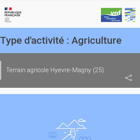
Skip
to
content
Type d'activité :
Agriculture
Terrain agricole Hyevre-Magny (25)