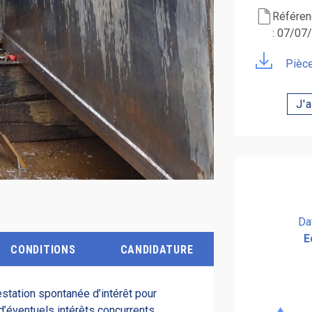
Référen
: 07/07
Pièce
J'
Da
E
CONDITIONS
CANDIDATURE
station spontanée d’intérêt pour
 d’éventuels intérêts concurrents.