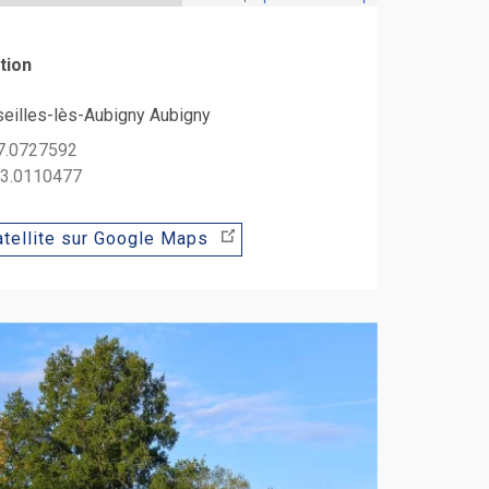
tion
eilles-lès-Aubigny Aubigny
47.0727592
: 3.0110477
tellite sur Google Maps