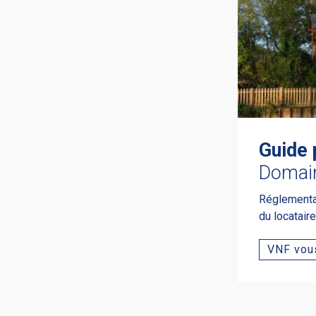
Guide 
Domai
Réglementati
du locatair
VNF vous