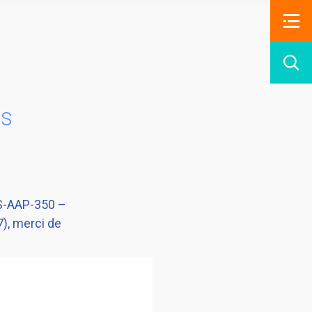
is
BS-AAP-350 –
), merci de