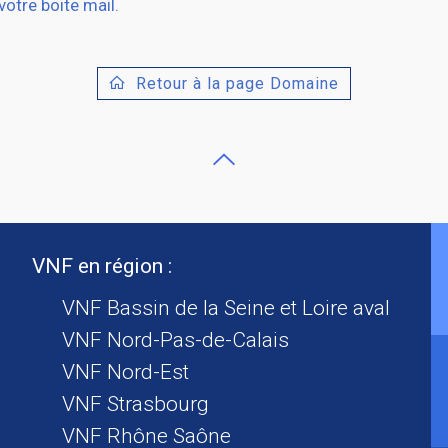
 votre boite mail.
Retour à la page Domaine
VNF en région :
VNF Bassin de la Seine et Loire aval
VNF Nord-Pas-de-Calais
VNF Nord-Est
VNF Strasbourg
VNF Rhône Saône