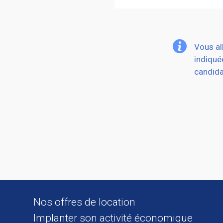
Vous al
indiqué
candidat
Nos offres de location
Implanter son activité économique