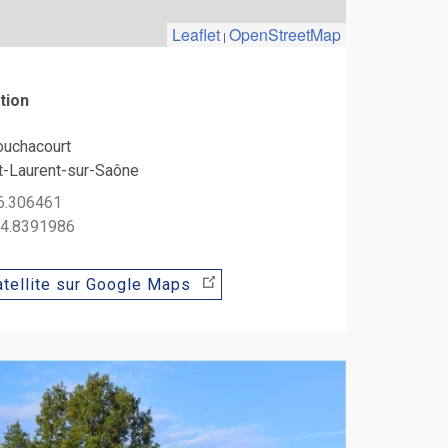
Leaflet
OpenStreetMap
|
tion
ouchacourt
t-Laurent-sur-Saône
46.306461
: 4.8391986
tellite sur Google Maps