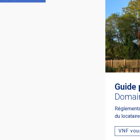
Guide 
Domai
Réglementati
du locatair
VNF vous