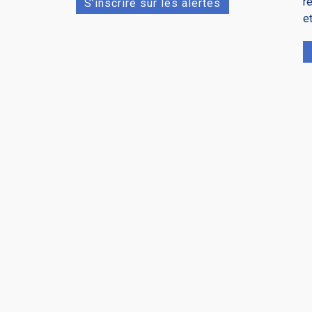
r
S’inscrire sur les alertes
e