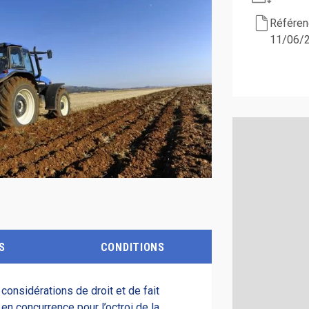
Référenc
11/06/
S
CONDITIONS
onsidérations de droit et de fait
 en concurrence pour l’octroi de la