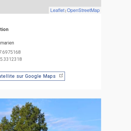
Leaflet
OpenStreetMap
|
tion
marien
47.6975168
: 5.3312318
tellite sur Google Maps