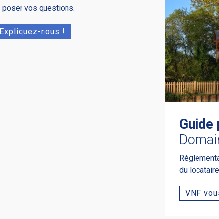
t poser vos questions.
Expliquez-nous !
Guide 
Domai
Réglementati
du locatair
VNF vous