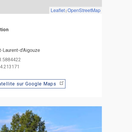
Leaflet
OpenStreetMap
|
tion
t-Laurent-d'Aigouze
43.5884422
 4.213171
tellite sur Google Maps