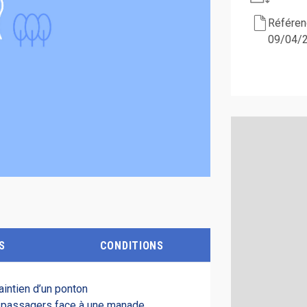
Référenc
09/04/
S
CONDITIONS
aintien d’un ponton
passagers face à une manade.