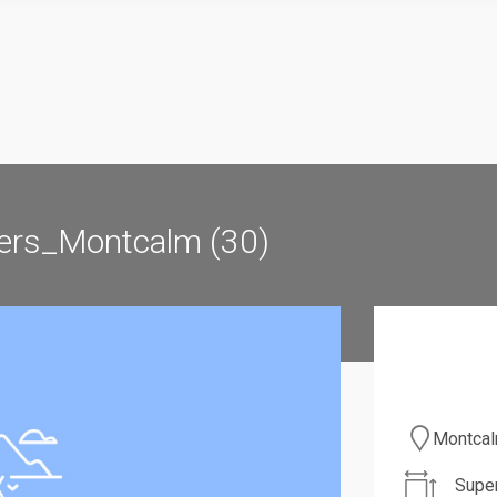
ers_Montcalm (30)
Montcal
Super