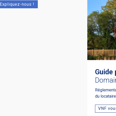
Expliquez-nous !
Guide 
Domai
Réglementati
du locatair
VNF vous