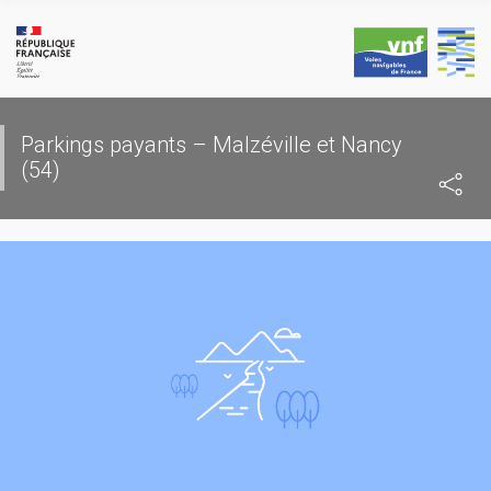
Skip
to
content
Parkings payants – Malzéville et Nancy
(54)