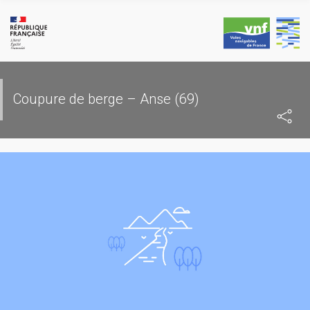
Skip
to
content
Coupure de berge – Anse (69)