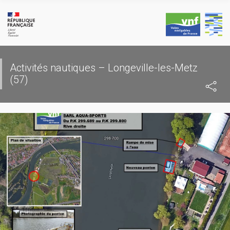
Skip
to
content
Activités nautiques – Longeville-les-Metz
(57)