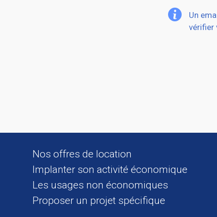
Un emai
vérifier
Nos offres de location
Implanter son activité économique
Les usages non économiques
Proposer un projet spécifique