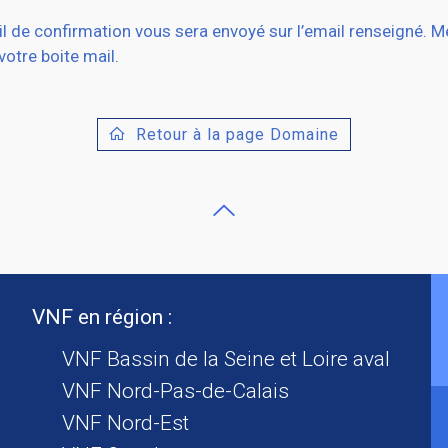
l de confirmation vous sera envoyé sur l’email renseigné. M
 votre boite mail.
Retour à la page Domaine
VNF en région :
VNF Bassin de la Seine et Loire aval
VNF Nord-Pas-de-Calais
VNF Nord-Est