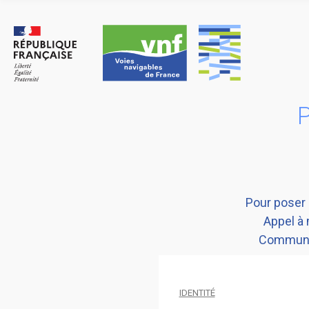
Skip
to
content
P
Pour poser 
Appel à 
Communau
IDENTITÉ