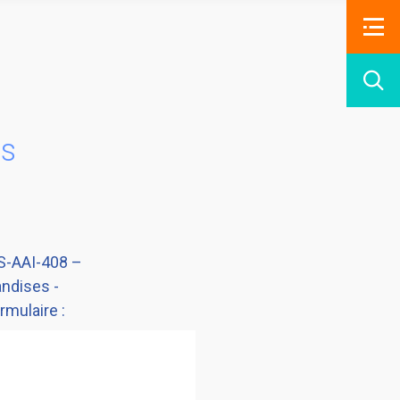
is
BS-AAI-408 –
andises -
mulaire :